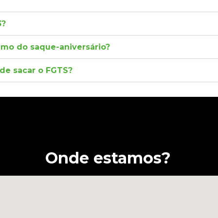
3?
imo do saque-aniversário?
de sacar o FGTS?
Onde estamos?