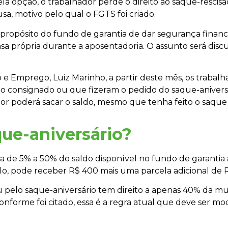
la opção, o trabalhador perde o direito ao saque-rescisão
a, motivo pelo qual o FGTS foi criado.
o propósito do fundo de garantia de dar segurança fina
asa própria durante a aposentadoria. O assunto será di
e Emprego, Luiz Marinho, a partir deste mês, os trabal
o consignado ou que fizeram o pedido do saque-aniversár
or poderá sacar o saldo, mesmo que tenha feito o saque 
ue-aniversário?
ela de 5% a 50% do saldo disponível no fundo de garant
plo, pode receber R$ 400 mais uma parcela adicional de
u pelo saque-aniversário tem direito a apenas 40% da mult
conforme foi citado, essa é a regra atual que deve ser m