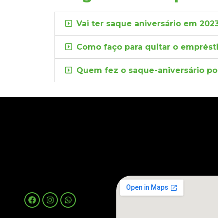
Vai ter saque aniversário em 202
Como faço para quitar o emprést
Quem fez o saque-aniversário po