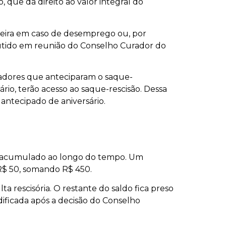
, que dá direito ao valor integral do
nceira em caso de desemprego ou, por
scutido em reunião do Conselho Curador do
hadores que anteciparam o saque-
io, terão acesso ao saque-rescisão. Dessa
antecipado de aniversário.
ia acumulado ao longo do tempo. Um
 R$ 50, somando R$ 450.
a rescisória. O restante do saldo fica preso
odificada após a decisão do Conselho