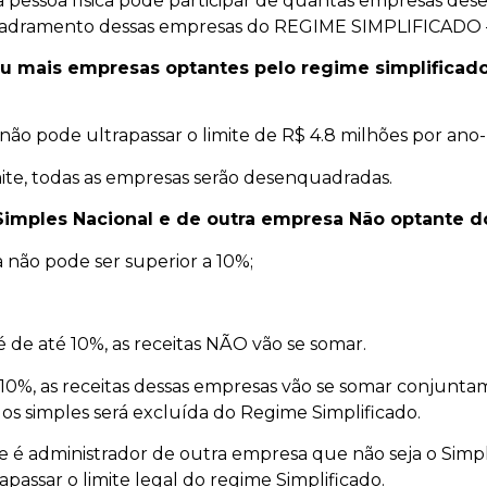
 pessoa física pode participar de quantas empresas dese
uadramento dessas empresas do REGIME SIMPLIFICADO
 ou mais empresas optantes pelo regime simplificad
ão pode ultrapassar o limite de R$ 4.8 milhões por ano-
ite, todas as empresas serão desenquadradas.
imples Nacional e de outra empresa Não optante do
a não pode ser superior a 10%;
é de até 10%, as receitas NÃO vão se somar.
a 10%, as receitas dessas empresas vão se somar conjunta
los simples será excluída do Regime Simplificado.
e é administrador de outra empresa que não seja o Simpl
assar o limite legal do regime Simplificado.