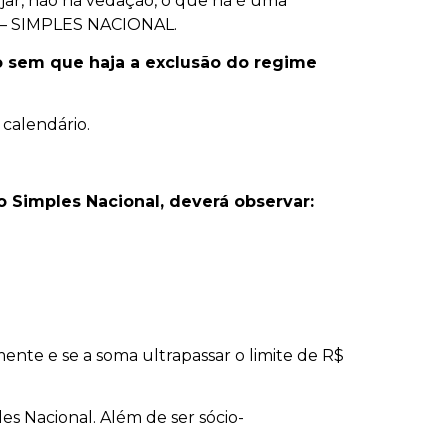
jar, não há vedação, o que há é uma
 – SIMPLES NACIONAL.
o sem que haja a exclusão do regime
 calendário.
 Simples Nacional, deverá observar:
mente e se a soma ultrapassar o limite de R$
es Nacional. Além de ser sócio-