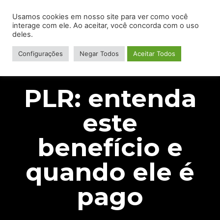
Usamos cookies em nosso site para ver como você
interage com ele. Ao aceitar, você concorda com o uso
deles.
Configurações
Negar Todos
Aceitar Todos
PLR: entenda
este
benefício e
quando ele é
pago