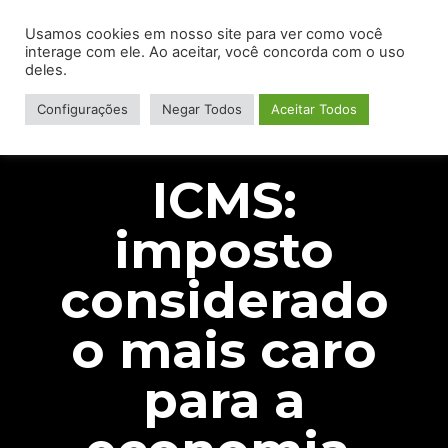
Usamos cookies em nosso site para ver como você
interage com ele. Ao aceitar, você concorda com o uso
deles.
Configurações
Negar Todos
Aceitar Todos
ICMS:
imposto
considerado
o mais caro
para a