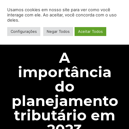
Usamos cookies em nosso site para ver como você
interage com ele. Ao aceitar, você concorda com o uso
deles.
Configurações
Negar Todos
Aceitar Todos
A
importância
do
planejamento
tributário em