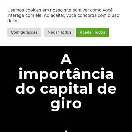
Usamos cookies em nosso site para ver como você
interage com ele. Ao aceitar, você concorda com o uso
deles.
Configurações
Negar Todos
Aceitar Todos
A
importância
do capital de
giro